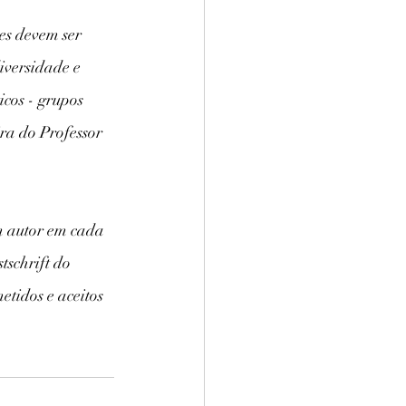
es devem ser 
iversidade e 
cos - grupos 
ra do Professor 
m autor em cada 
schrift do 
tidos e aceitos 