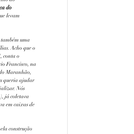
ca do 
que levam 
os também uma 
lias. Acho que o 
, conta o 
io Francisco, na 
l do Maranhão, 
u queria ajudar 
alizar. Nós 
 já coletava 
ava em caixas de 
ela construção 