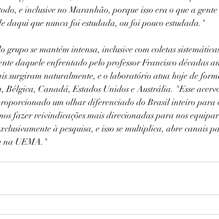
 todo, e inclusive no Maranhão, porque isso era o que a gente
de daqui que nunca foi estudada, ou foi pouco estudada." 
o grupo se mantém intensa, inclusive com coletas sistemática
ente daquele enfrentado pelo professor Francisco décadas an
is surgiram naturalmente, e o laboratório atua hoje de forma
, Bélgica, Canadá, Estados Unidos e Austrália. "Esse acervo
proporcionado um olhar diferenciado do Brasil inteiro para 
mos fazer reivindicações mais direcionadas para nos equipa
exclusivamente à pesquisa, e isso se multiplica, abre canais pa
am na UEMA."