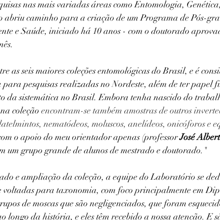
squisas nas mais variadas áreas como Entomologia, Genética,
to abriu caminho para a criação de um Programa de Pós-gr
nte e Saúde, iniciado há 10 anos - com o doutorado aprova
ês. 
e as seis maiores coleções entomológicas do Brasil, e é cons
ia para pesquisas realizadas no Nordeste, além de ter papel 
o da sistemática no Brasil. Embora tenha nascido do trabalh
 na coleção 
encontram-se também amostras de outros inverte
platelmintos, nematódeos, moluscos, anelídeos, onicóforos e 
com o apoio do meu orientador apenas (professor 
José Alber
om um grupo grande de alunos de mestrado e doutorado."
ado e ampliação da coleção, a equipe do Laboratório se dedi
e voltadas para taxonomia, com foco principalmente em Dipt
grupos de moscas que são negligenciados, que foram esquecido
 ao longo da história, e eles têm recebido a nossa atenção. E 