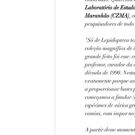
Laboratório de Estudo
Maranhão (CZMA)
, 
pesquisadores de todo 
"Só de Lepidoptera t
coleção magnífica de i
grande feito foi esse: 
professor, curador da 
década de 1990. Nesta
exatamente porque as 
a proporcionar bases p
começamos a fundar (a
espécimes de vários gr
camisa, com isopor no
A partir desse moment