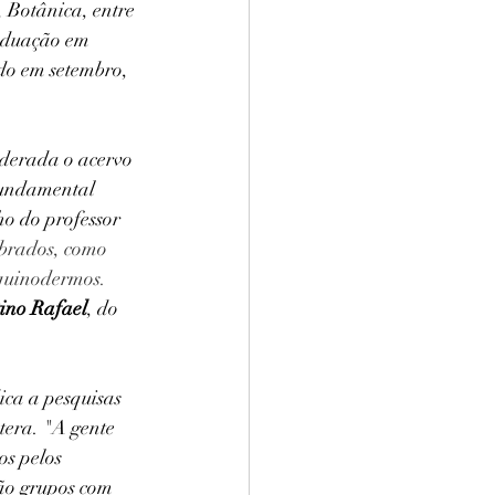
 Botânica, entre 
aduação em 
do em setembro, 
iderada o acervo 
fundamental 
o do professor 
brados, como 
equinodermos. 
tino Rafael
, do 
ca a pesquisas 
era. "A gente 
s pelos 
são grupos com 