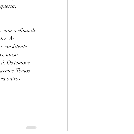
 queria, 
s, mas o clima de 
tes. As 
 consistente 
 e nosso 
cá. Os tempos 
rarmos. Temos 
ra outros 