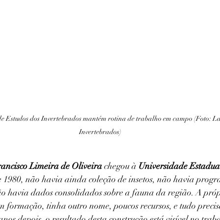
e Estudos dos Invertebrados mantém rotina de trabalho em campo (Foto: Lab
Invertebrados)
rancisco Limeira de Oliveira
 chegou à 
Universidade Estadu
e 1980, não havia ainda coleção de insetos, não havia prog
o havia dados consolidados sobre a fauna da região. A próp
 formação, tinha outro nome, poucos recursos, e tudo precis
nos depois, o resultado desta construção está visível no trab