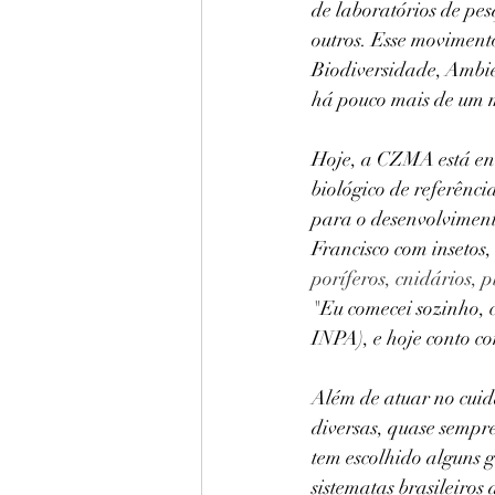
de laboratórios de pe
outros. Esse movimen
Biodiversidade, Ambie
há pouco mais de um m
Hoje, a CZMA está entr
biológico de referênc
para o desenvolviment
Francisco com insetos,
poríferos, cnidários, 
"
Eu comecei sozinho, 
INPA), e hoje conto c
Além de atuar no cuid
diversas, quase sempr
tem escolhido alguns 
sistematas brasileiros