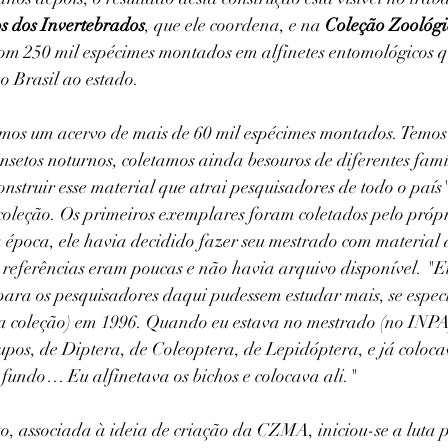
s dos Invertebrados
, que ele coordena, e na 
Coleção Zoológi
com 250 mil espécimes montados em alfinetes entomológicos 
o Brasil ao estado. 
emos um acervo de mais de 60 mil espécimes montados. Tem
nsetos noturnos, coletamos ainda besouros de diferentes famí
construir esse material que atrai pesquisadores de todo o país"
coleção. Os primeiros exemplares foram coletados pelo própr
 época, ele havia decidido fazer seu mestrado com materia
referências eram poucas e não havia arquivo disponível. "E
ara os pesquisadores daqui pudessem estudar mais, se especi
 coleção) em 1996. Quando eu estava no mestrado (no INPA),
upos, de Diptera, de Coleoptera, de Lepidóptera, e já coloc
 fundo… Eu alfinetava os bichos e colocava ali."
o, associada à ideia de criação da CZMA, iniciou-se a luta p