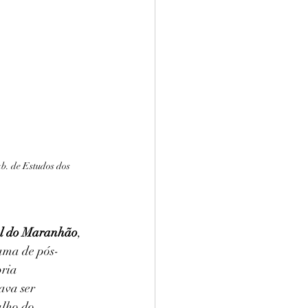
. de Estudos dos 
al do Maranhão
, 
rama de pós-
ria 
ava ser 
alho do 