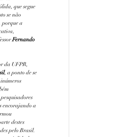
ólida, que segue 
to se não 
, porque a 
ativa, 
essor 
Fernando 
sor da UFPR, 
sil
, a ponto de se 
 inúmeros 
mbém 
 pesquisadores 
os encorajando a 
ormou 
arte destes 
es pelo Brasil. 