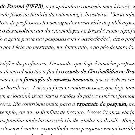
l do Paraná (UFPR)
, a pesquisadora construiu uma história s
ndo feitos na história da entomologia brasileira. "Seria injus
 lista de professores homenageados nesta série de publicações
 o desenvolvimento da entomologia no Brasil é muito signific
 a gente pensa nas pesquisas com 
Coccinellidae
", diz o prof
do por Lúcia no mestrado, no doutorado, e no pós-doutorado.
ibuições da professora, Fernando, que hoje é também profes
ter desenvolvido tão a fundo 
o estudo de 
Coccinellidae
 no Bra
ssunto, e 
a formação de recursos humanos
, que reverbera em
sa brasileira. "Lúcia já formou muitas pessoas, que hoje ta
om as joaninhas em outras regiões do país, e também formou
setos. Ela contribuiu muito para a 
expansão da pesquisa
, n
exemplo, em novas famílias de besouro. Nesses 30 anos, ela f
s famílias onde havia carência de estudos no Brasil." Boa p
je desenvolvendo e expandindo essas pesquisas em universidad