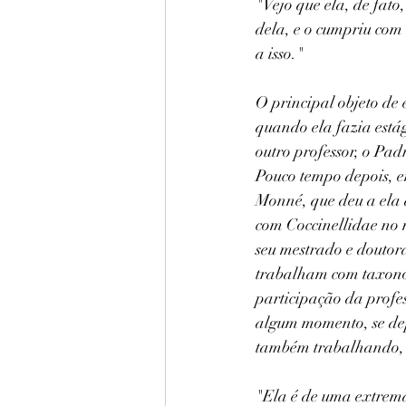
"Vejo que ela, de fato
dela, e o cumpriu com
a isso."
O principal objeto de
quando ela fazia estág
outro professor, o Pad
Pouco tempo depois, e
Monné, que deu a ela 
com Coccinellidae no 
seu mestrado e doutor
trabalham com taxonom
participação da profe
algum momento, se dep
também trabalhando, 
"Ela é de uma extrema