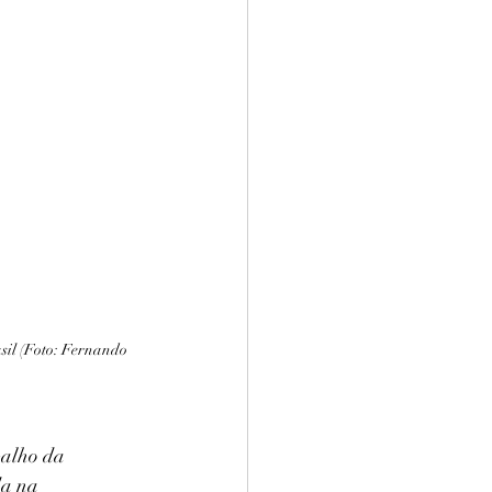
il (Foto: Fernando 
balho da 
da na 