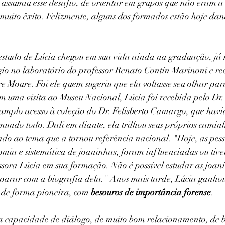
, assumiu esse desafio, de orientar em grupos que não eram a
 muito êxito. Felizmente, alguns dos formados estão hoje da
 estudo de Lúcia chegou em sua vida ainda na graduação, j
io no laboratório do professor Renato Contin Marinoni e rec
re Moure. Foi ele quem sugeriu que ela voltasse seu olhar par
m uma visita ao Museu Nacional, Lúcia foi recebida pelo Dr.
amplo acesso à coleção do Dr. Felisberto Camargo, que havi
mundo todo. Dali em diante, ela trilhou seus próprios camin
ado ao tema que a tornou referência nacional. "Hoje, as pess
ia e sistemática de joaninhas, foram influenciadas ou tiv
ssora Lúcia em sua formação. Não é possível estudar as joan
arar com a biografia dela." Anos mais tarde, Lúcia ganho
de forma pioneira, com 
besouros de importância forense
.
 capacidade de diálogo, de muito bom relacionamento, de b