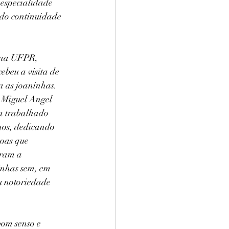
 especialidade 
ndo continuidade 
á na UFPR, 
ebeu a visita de 
a as joaninhas. 
 Miguel Angel 
a trabalhado 
hos, dedicando 
oas que 
eram a 
inhas sem, em 
u notoriedade 
om senso e 