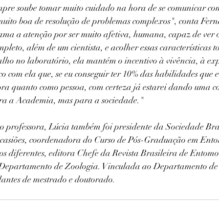
re soube tomar muito cuidado na hora de se comunicar com 
uito boa de resolução de problemas complexos", conta Fer
ama a atenção por ser muito afetiva, humana, capaz de ver 
leto, além de um cientista, e acolher essas características t
alho no laboratório, ela mantém o incentivo à vivência, à ex
o com ela que, se eu conseguir ter 10% das habilidades que e
ra quanto como pessoa, com certeza já estarei dando uma co
ara a Academia, mas para a sociedade."
 professora, Lúcia também foi presidente da Sociedade Bras
ocasiões, coordenadora do Curso de Pós-Graduação em Ento
s diferentes, e
ditora Chefe da Revista Brasileira de Entomo
 Departamento de Zoologia.
 Vinculada ao Departamento de 
dantes de mestrado e doutorado. 