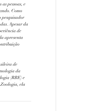
as pessoas, e 
nando. Como 
o pesquisador 
odas. Apesar da 
periência de 
la apresenta 
ntribuição 
ileira de 
mologia da 
logia (RBE) e 
Zoologia, ela 