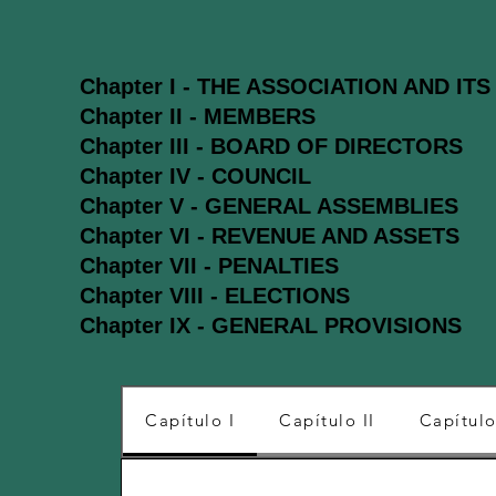
Chapter I - THE ASSOCIATION AND IT
Chapter II - MEMBERS
Chapter III - BOARD OF DIRECTORS
Chapter IV - COUNCIL
Chapter V - GENERAL ASSEMBLIES
Chapter VI - REVENUE AND ASSETS
Chapter VII - PENALTIES
Chapter VIII - ELECTIONS
Chapter IX - GENERAL PROVISIONS
Capítulo I
Capítulo II
Capítulo 